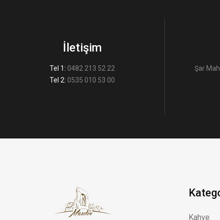
İletişim
Tel 1:
0482 213 52 22
Şar Mah
Tel 2:
0535 010 53 00
Katego
Kahve