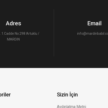
Adres
Email
. 1.Cadde No:298 Artuklu /
info@mardinbabil.
MARDİN
riler
Sizin İçin
Aydınlatma Metni